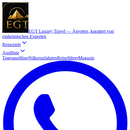
EGT Luxury Travel —
Ägypten, kuratiert von
einheimischen Experten
Reiseziele
Ausflüge
Tagesausflüge
Nilkreuzfahrten
Reiseführer
Magazin