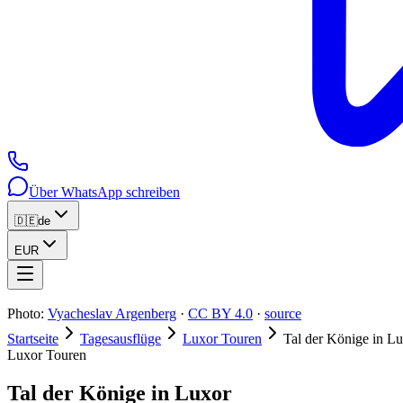
Über WhatsApp schreiben
🇩🇪
de
EUR
Photo:
Vyacheslav Argenberg
·
CC BY 4.0
·
source
Startseite
Tagesausflüge
Luxor Touren
Tal der Könige in L
Luxor Touren
Tal der Könige in Luxor