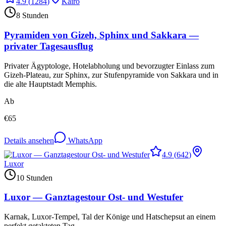
4.9
(
1284
)
Kairo
8 Stunden
Pyramiden von Gizeh, Sphinx und Sakkara —
privater Tagesausflug
Privater Ägyptologe, Hotelabholung und bevorzugter Einlass zum
Gizeh-Plateau, zur Sphinx, zur Stufenpyramide von Sakkara und in
die alte Hauptstadt Memphis.
Ab
€
65
Details ansehen
WhatsApp
4.9
(
642
)
Luxor
10 Stunden
Luxor — Ganztagestour Ost- und Westufer
Karnak, Luxor-Tempel, Tal der Könige und Hatschepsut an einem
perfekt getakteten Tag.