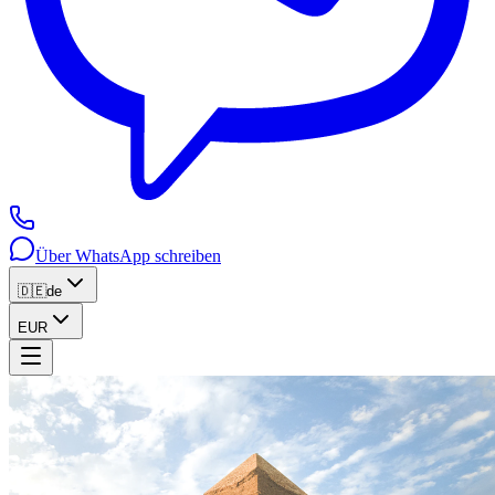
Über WhatsApp schreiben
🇩🇪
de
EUR