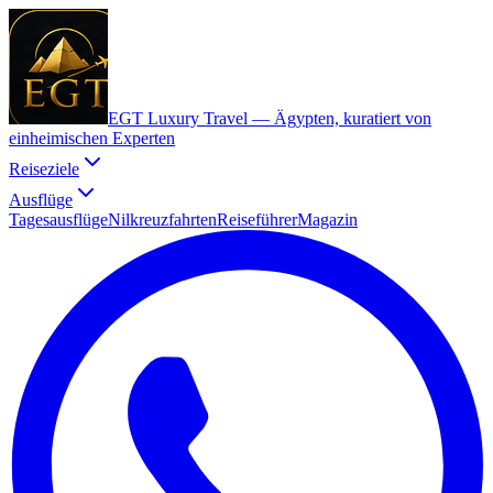
EGT Luxury Travel —
Ägypten, kuratiert von
einheimischen Experten
Reiseziele
Ausflüge
Tagesausflüge
Nilkreuzfahrten
Reiseführer
Magazin