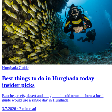
Hurghada Guide
Best things to do in Hurghada today —
insider picks
Beaches, reefs, desert and a night in the old town — how a local
guide would use a single day in Hurghada.
3.7.2026
·
7 min read