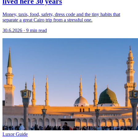
lived here 30 years
Money, taxis, food, safety, dress code and the tiny habits that
separate a great Cairo trip from a stressful one.
30.6.2026
·
9 min read
Luxor Guide