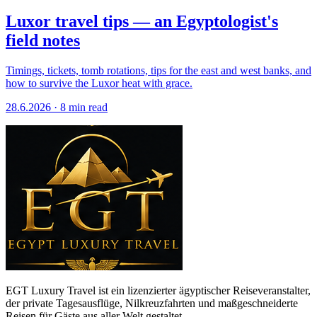
Luxor travel tips — an Egyptologist's
field notes
Timings, tickets, tomb rotations, tips for the east and west banks, and
how to survive the Luxor heat with grace.
28.6.2026
·
8 min read
EGT Luxury Travel ist ein lizenzierter ägyptischer Reiseveranstalter,
der private Tagesausflüge, Nilkreuzfahrten und maßgeschneiderte
Reisen für Gäste aus aller Welt gestaltet.