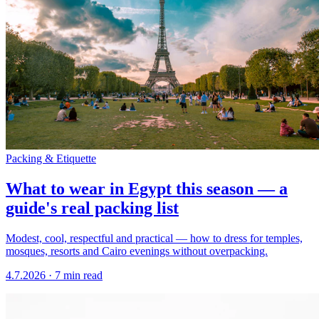
Packing & Etiquette
What to wear in Egypt this season — a
guide's real packing list
Modest, cool, respectful and practical — how to dress for temples,
mosques, resorts and Cairo evenings without overpacking.
4.7.2026
·
7 min read