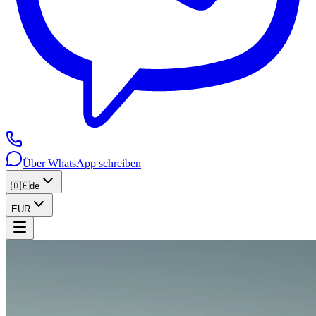
Über WhatsApp schreiben
🇩🇪
de
EUR