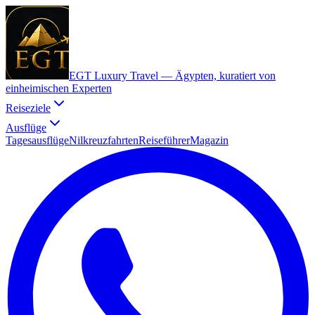
EGT Luxury Travel —
Ägypten, kuratiert von
einheimischen Experten
Reiseziele
Ausflüge
Tagesausflüge
Nilkreuzfahrten
Reiseführer
Magazin