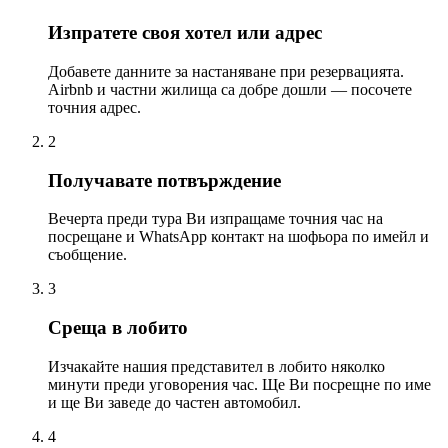
Изпратете своя хотел или адрес
Добавете данните за настаняване при резервацията.
Airbnb и частни жилища са добре дошли — посочете
точния адрес.
2
Получавате потвърждение
Вечерта преди тура Ви изпращаме точния час на
посрещане и WhatsApp контакт на шофьора по имейл и
съобщение.
3
Среща в лобито
Изчакайте нашия представител в лобито няколко
минути преди уговорения час. Ще Ви посрещне по име
и ще Ви заведе до частен автомобил.
4