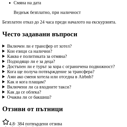
Смяна на дата
Веднъж безплатно, при наличност
Безплатен отказ до 24 часа преди началото на екскурзията.
Често задавани въпроси
Включен ли е трансфер от хотел?
Кои езици са налични?
Каква е политиката за отмяна?
Подходящо ли е за деца?
Достъпен ли е турът за хора с ограничена подвижност?
Кога ще получа потвърждение за трансфера?
Ами ако сменя хотела или отседна в Airbnb?
Как и кога плащам?
Включени ли са входните такси?
Как да се облека?
Очаква ли се бакшиш?
Отзиви от пътници
4.8
·
384
потвърдени отзива