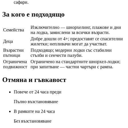
сафари.
За кого е подходящо
Изключително — шнорхелинг, плажове и дни
Семейства
на лодка, замислени за всички възрасти.
Добре дошли от 4+; предоставят се спасителни
Деца
жилетки; непливачи могат да участват.
Възрастни
Подходящо; модерни лодки със стабилни
пътници
стълби и сенчести палуби.
Ограничена
Ограничено на стандартните шнорхел-лодки;
подвижност
при запитване — частни чартъри с рампа.
Отмяна и гъвкавост
Повече от 24 часа преди
Пълно възстановяване
В рамките на 24 часа
Без възстановяване