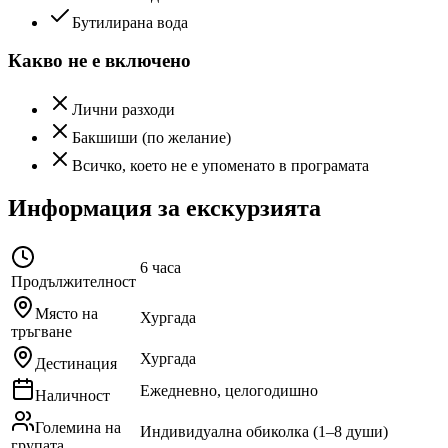
Бутилирана вода
Какво не е включено
Лични разходи
Бакшиши (по желание)
Всичко, което не е упоменато в програмата
Информация за екскурзията
6 часа
Продължителност
Място на
Хургада
тръгване
Хургада
Дестинация
Ежедневно, целогодишно
Наличност
Големина на
Индивидуална обиколка (1–8 души)
групата