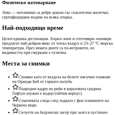
Физическо натоварване
Леко — непливачи са добре дошли със спасителни жилетки;
сертифицирани водачи на всяка спирка.
Най-подходящо време
Целогодишна дестинация. Април–юни и септември–ноември
предлагат най-добрия микс от топъл въздух и 23–27 °C морска
температура. През зимата дните са по-ветровити, но
видимостта при гмуркане е отлична.
Места за снимки
Снимки като от въздуха на белите пясъчни плажове
на Орандж Бей от горната палуба.
Подводни кадри на риби в кораловата градина
Гифтун (нужен е водоустойчив корпус).
Слънчевата следа след лодката с фон планините на
Червено море.
Силуети на бедуински лагер при залез в пустинно