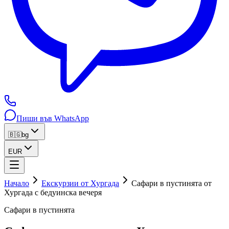
Пиши във WhatsApp
🇧🇬
bg
EUR
Начало
Екскурзии от Хургада
Сафари в пустинята от
Хургада с бедуинска вечеря
Сафари в пустинята