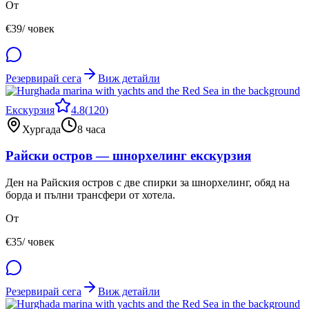
От
€
39
/ човек
Резервирай сега
Виж детайли
Екскурзия
4.8
(
120
)
Хургада
8 часа
Райски остров — шнорхелинг екскурзия
Ден на Райския остров с две спирки за шнорхелинг, обяд на
борда и пълни трансфери от хотела.
От
€
35
/ човек
Резервирай сега
Виж детайли