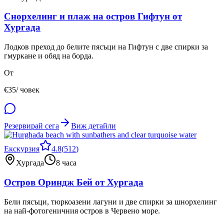
Снорхелинг и плаж на остров Гифтун от
Хургада
Лодков преход до белите пясъци на Гифтун с две спирки за
гмуркане и обяд на борда.
От
€
35
/ човек
Резервирай сега
Виж детайли
Екскурзия
4.8
(
512
)
Хургада
8 часа
Остров Ориндж Бей от Хургада
Бели пясъци, тюркоазени лагуни и две спирки за шнорхелинг
на най-фотогеничния остров в Червено море.