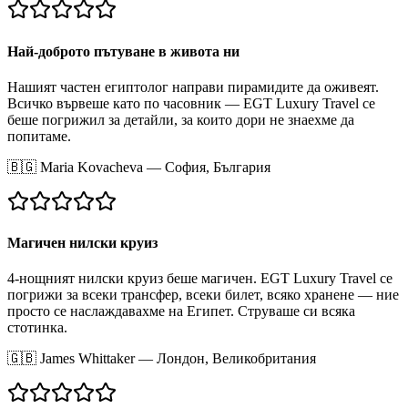
Най-доброто пътуване в живота ни
Нашият частен египтолог направи пирамидите да оживеят.
Всичко вървеше като по часовник — EGT Luxury Travel се
беше погрижил за детайли, за които дори не знаехме да
попитаме.
🇧🇬
Maria Kovacheva
—
София, България
Магичен нилски круиз
4-нощният нилски круиз беше магичен. EGT Luxury Travel се
погрижи за всеки трансфер, всеки билет, всяко хранене — ние
просто се наслаждавахме на Египет. Струваше си всяка
стотинка.
🇬🇧
James Whittaker
—
Лондон, Великобритания