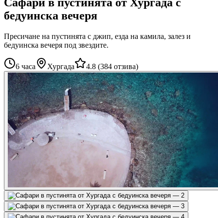
Сафари в пустинята от Хургада с
бедуинска вечеря
Пресичане на пустинята с джип, езда на камила, залез и
бедуинска вечеря под звездите.
6 часа
Хургада
4.8
(
384 отзива
)