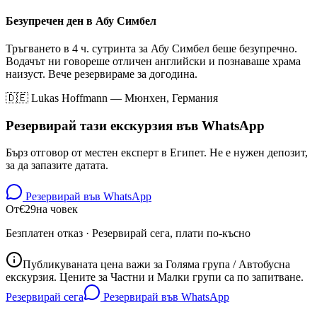
Безупречен ден в Абу Симбел
Тръгването в 4 ч. сутринта за Абу Симбел беше безупречно.
Водачът ни говореше отличен английски и познаваше храма
наизуст. Вече резервираме за догодина.
🇩🇪
Lukas Hoffmann
—
Мюнхен, Германия
Резервирай тази екскурзия във WhatsApp
Бърз отговор от местен експерт в Египет. Не е нужен депозит,
за да запазите датата.
Резервирай във WhatsApp
От
€
29
на човек
Безплатен отказ · Резервирай сега, плати по-късно
Публикуваната цена важи за Голяма група / Автобусна
екскурзия. Цените за Частни и Малки групи са по запитване.
Резервирай сега
Резервирай във WhatsApp