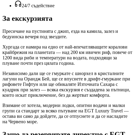
24/7 съдействие
За екскурзията
Пресичане на пустинята с джип, езда на камила, залез и
бедуинска вечеря под звездите.
Хургада се намира на едно от най-впечатляващите коралови
крайбрежия на планетата — над 200 км ивичен риф, повече от
1200 вида риби и температури на водата, подходящи за
плуване почти през цялата година.
Независимо дали ще се гмуркате с шнорхел в кристалните
лагуни на Орандж Бей, ще се впуснете в дрифт-гмуркане при
рифовете Гифтун или ще обикаляте Източната Сахара с
куадрик при залез — всяка екскурзия е създадена за пътници,
които искат приключение, без да жертват комфорта.
Взимане от хотела, модерни лодки, опитни водачи и малки
групи са стандарт за всяко пътуване на EGT Luxury Travel —
остава ви само да дойдете, да се отпуснете и да се насладите
на Червено море.
Защо да резервирате директно с EGT