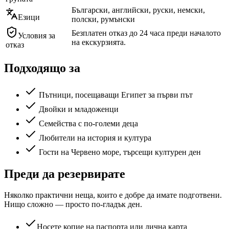
Български, английски, руски, немски,
Езици
полски, румънски
Безплатен отказ до 24 часа преди началото
Условия за
на екскурзията.
отказ
Подходящо за
Пътници, посещаващи Египет за първи път
Двойки и младоженци
Семейства с по-големи деца
Любители на история и култура
Гости на Червено море, търсещи културен ден
Преди да резервирате
Няколко практични неща, които е добре да имате подготвени.
Нищо сложно — просто по-гладък ден.
Носете копие на паспорта или лична карта