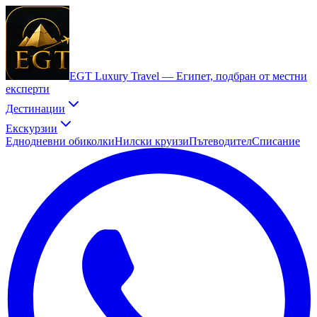
EGT Luxury Travel —
Египет, подбран от местни
експерти
Дестинации
Екскурзии
Еднодневни обиколки
Нилски круизи
Пътеводител
Списание