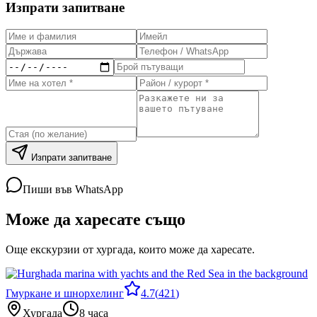
Изпрати запитване
Изпрати запитване
Пиши във WhatsApp
Може да харесате също
Още екскурзии от хургада, които може да харесате.
Гмуркане и шнорхелинг
4.7
(
421
)
Хургада
8 часа