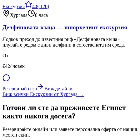
Екскурзия
4.8
(
120
)
Хургада
8 часа
Делфиновата къща — шнорхелинг екскурзия
Лодков преход до известния риф «Делфиновата къща» —
плувайте редом с диви делфини в естествената им среда.
От
€
42
/ човек
Резервирай сега
Виж детайли
Виж всички Екскурзии от Хургада →
Готови ли сте да преживеете Египет
както никога досега?
Резервирайте онлайн или заявете персонална оферта от нашия
местен екип.