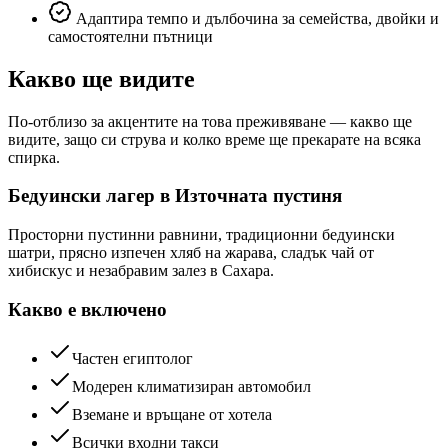
Адаптира темпо и дълбочина за семейства, двойки и
самостоятелни пътници
Какво ще видите
По-отблизо за акцентите на това преживяване — какво ще
видите, защо си струва и колко време ще прекарате на всяка
спирка.
Бедуински лагер в Източната пустиня
Просторни пустинни равнини, традиционни бедуински
шатри, прясно изпечен хляб на жарава, сладък чай от
хибискус и незабравим залез в Сахара.
Какво е включено
Частен египтолог
Модерен климатизиран автомобил
Вземане и връщане от хотела
Всички входни такси