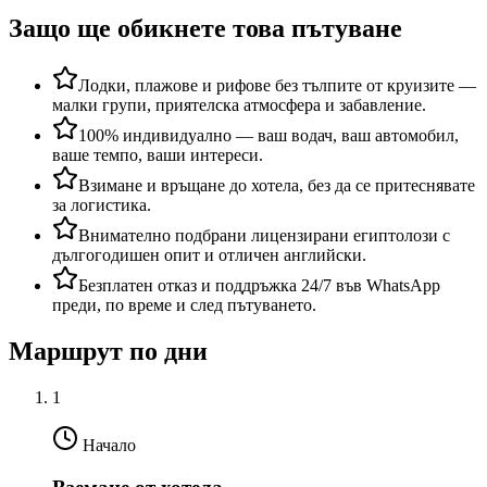
Защо ще обикнете това пътуване
Лодки, плажове и рифове без тълпите от круизите —
малки групи, приятелска атмосфера и забавление.
100% индивидуално — ваш водач, ваш автомобил,
ваше темпо, ваши интереси.
Взимане и връщане до хотела, без да се притеснявате
за логистика.
Внимателно подбрани лицензирани египтолози с
дългогодишен опит и отличен английски.
Безплатен отказ и поддръжка 24/7 във WhatsApp
преди, по време и след пътуването.
Маршрут по дни
1
Начало