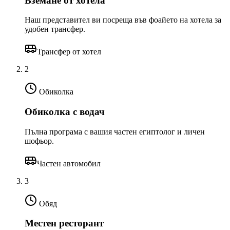
Вземане от хотела
Наш представител ви посреща във фоайето на хотела за
удобен трансфер.
Трансфер от хотел
2
Обиколка
Обиколка с водач
Пълна програма с вашия частен египтолог и личен
шофьор.
Частен автомобил
3
Обяд
Местен ресторант