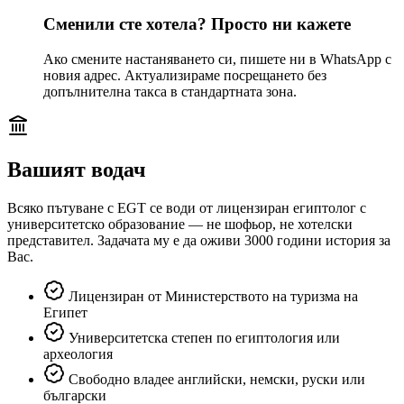
Сменили сте хотела? Просто ни кажете
Ако смените настаняването си, пишете ни в WhatsApp с
новия адрес. Актуализираме посрещането без
допълнителна такса в стандартната зона.
Вашият водач
Всяко пътуване с EGT се води от лицензиран египтолог с
университетско образование — не шофьор, не хотелски
представител. Задачата му е да оживи 3000 години история за
Вас.
Лицензиран от Министерството на туризма на
Египет
Университетска степен по египтология или
археология
Свободно владее английски, немски, руски или
български