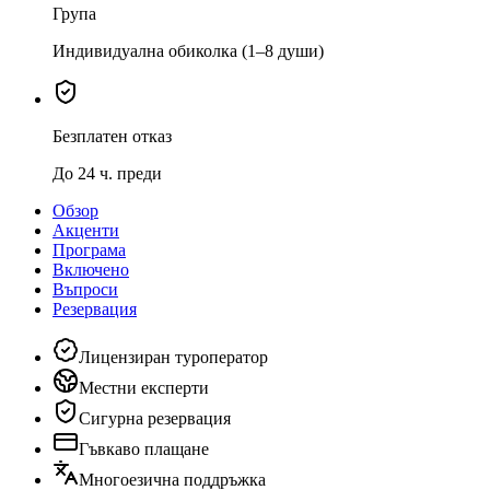
Група
Индивидуална обиколка (1–8 души)
Безплатен отказ
До 24 ч. преди
Обзор
Акценти
Програма
Включено
Въпроси
Резервация
Лицензиран туроператор
Местни експерти
Сигурна резервация
Гъвкаво плащане
Многоезична поддръжка