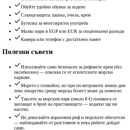
Обуйте удобни обувки за ходене
Слънцезащита: шапка, очила, крем
Бутилка за многократна употреба
Малко пари в EGP или EUR за опционални разходи
Камера или телефон с достатъчно памет
Полезни съвети
Използвайте само безопасен за рифовете крем (без
оксибензон) — изисква се от египетските морски
паркове.
Морето е спокойно, но при по-ветровити зимни дни
леко лекарство срещу морска болест може да помогне.
Таксите за морския парк (около 8 €) понякога се
заплащат в брой на пристанището — водачът ще ви
насочи.
Не докосвайте кораловия риф и морските обитатели
— наблюдавайте от разстояние и нека рибите дойдат
сами.