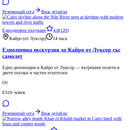
Резервирай сега
Виж детайли
Еднодневно пътуване
4.8
(
120
)
Кайро (от Луксор)
14 часа
Еднодневна екскурзия до Кайро от Луксор със
самолет
Едно денонощие в Кайро от Луксор — вътрешни полети в
двете посоки и частен египтолог.
От
€
310
/ човек
Резервирай сега
Виж детайли