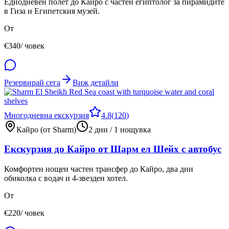
Еднодневен полет до Кайро с частен египтолог за пирамидите
в Гиза и Египетския музей.
От
€
340
/ човек
Резервирай сега
Виж детайли
Многодневна екскурзия
4.8
(
120
)
Кайро (от Sharm)
2 дни / 1 нощувка
Екскурзия до Кайро от Шарм ел Шейх с автобус
Комфортен нощен частен трансфер до Кайро, два дни
обиколка с водач и 4-звезден хотел.
От
€
220
/ човек