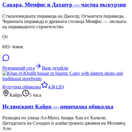
Сакара, Мемфис и Дахшур — частна екскурзия
Стъпаловидната пирамида на Джосер, Огънатата пирамида,
Червената пирамида и древната столица Мемфис — люлката
на пирамидното строителство.
От
€
65
/ човек
Резервирай сега
Виж детайли
Културна обиколка
4.8
(
120
)
Кайро
5 часа
Ислямският Кайро — пешеходна обиколка
Разходка по улица Ал-Муиз, базара Хан ел Халили,
Цитаделата на Саладин и алабастровата джамия на Мохамед
Али.