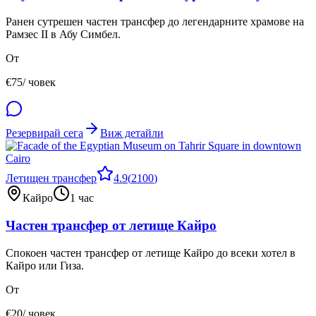
Ранен сутрешен частен трансфер до легендарните храмове на
Рамзес II в Абу Симбел.
От
€
75
/ човек
Резервирай сега
Виж детайли
Летищен трансфер
4.9
(
2100
)
Кайро
1 час
Частен трансфер от летище Кайро
Спокоен частен трансфер от летище Кайро до всеки хотел в
Кайро или Гиза.
От
€
20
/ човек