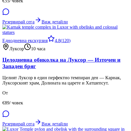
€
55
/ човек
Резервирай сега
Виж детайли
Еднодневна екскурзия
4.8
(
120
)
Луксор
10 часа
Целодневна обиколка на Луксор — Източен и
Западен бряг
Целият Луксор в един перфектно темпиран ден — Карнак,
Луксорският храм, Долината на царете и Хатшепсут.
От
€
89
/ човек
Резервирай сега
Виж детайли