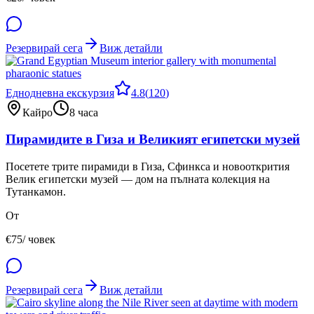
Резервирай сега
Виж детайли
Еднодневна екскурзия
4.8
(
120
)
Кайро
8 часа
Пирамидите в Гиза и Великият египетски музей
Посетете трите пирамиди в Гиза, Сфинкса и новооткрития
Велик египетски музей — дом на пълната колекция на
Тутанкамон.
От
€
75
/ човек
Резервирай сега
Виж детайли