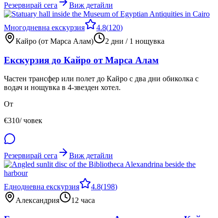
Резервирай сега
Виж детайли
Многодневна екскурзия
4.8
(
120
)
Кайро (от Марса Алам)
2 дни / 1 нощувка
Екскурзия до Кайро от Марса Алам
Частен трансфер или полет до Кайро с два дни обиколка с
водач и нощувка в 4-звезден хотел.
От
€
310
/ човек
Резервирай сега
Виж детайли
Еднодневна екскурзия
4.8
(
198
)
Александрия
12 часа