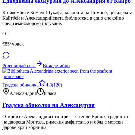
Еднодневна екскурзия до Александрия от Кайро
Катакомбите Ком ел Шукафа, колоната на Помпей, цитаделата
Кайтбей и Александрийската библиотека в едно спокойно
средиземноморско пътуване.
От
€
85
/ човек
Резервирай сега
Виж детайли
Градска обиколка
4.8
(
120
)
Александрия
8 часа
Градска обиколка на Александрия
Открийте Александрия отвътре — Стенли Бридж, градините
на двореца Монтаза, римския амфитеатър и обяд с морски
дарове край корниша.