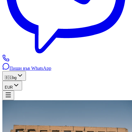
Пиши във WhatsApp
🇧🇬
bg
EUR