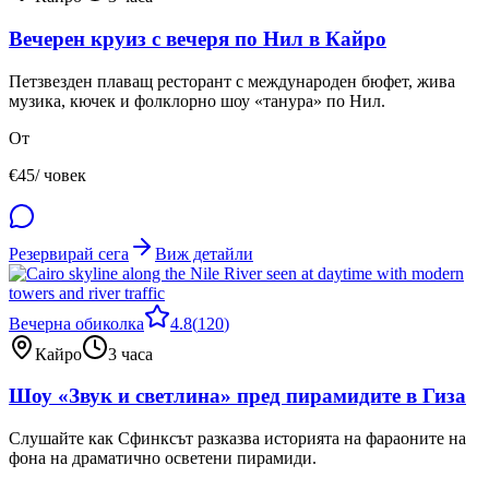
Вечерен круиз с вечеря по Нил в Кайро
Петзвезден плаващ ресторант с международен бюфет, жива
музика, кючек и фолклорно шоу «танура» по Нил.
От
€
45
/ човек
Резервирай сега
Виж детайли
Вечерна обиколка
4.8
(
120
)
Кайро
3 часа
Шоу «Звук и светлина» пред пирамидите в Гиза
Слушайте как Сфинксът разказва историята на фараоните на
фона на драматично осветени пирамиди.