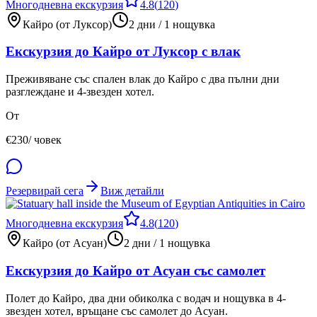
Многодневна екскурзия
4.8
(
120
)
Кайро (от Луксор)
2 дни / 1 нощувка
Екскурзия до Кайро от Луксор с влак
Преживяване със спален влак до Кайро с два пълни дни
разглеждане и 4-звезден хотел.
От
€
230
/ човек
Резервирай сега
Виж детайли
Многодневна екскурзия
4.8
(
120
)
Кайро (от Асуан)
2 дни / 1 нощувка
Екскурзия до Кайро от Асуан със самолет
Полет до Кайро, два дни обиколка с водач и нощувка в 4-
звезден хотел, връщане със самолет до Асуан.