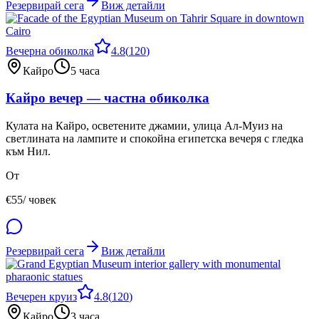
Резервирай сега
Виж детайли
Вечерна обиколка
4.8
(
120
)
Кайро
5 часа
Кайро вечер — частна обиколка
Кулата на Кайро, осветените джамии, улица Ал-Муиз на
светлината на лампите и спокойна египетска вечеря с гледка
към Нил.
От
€
55
/ човек
Резервирай сега
Виж детайли
Вечерен круиз
4.8
(
120
)
Кайро
3 часа