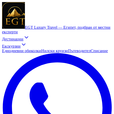
EGT Luxury Travel —
Египет, подбран от местни
експерти
Дестинации
Екскурзии
Еднодневни обиколки
Нилски круизи
Пътеводител
Списание