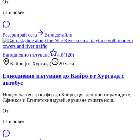
От
€
35
/ човек
Резервирай сега
Виж детайли
Еднодневно пътуване
4.8
(
120
)
Кайро (от Хургада)
20 часа
Еднодневно пътуване до Кайро от Хургада с
автобус
Нощен частен трансфер до Кайро, цял ден при пирамидите,
Сфинкса и Египетския музей, връщане същата нощ.
От
€
75
/ човек