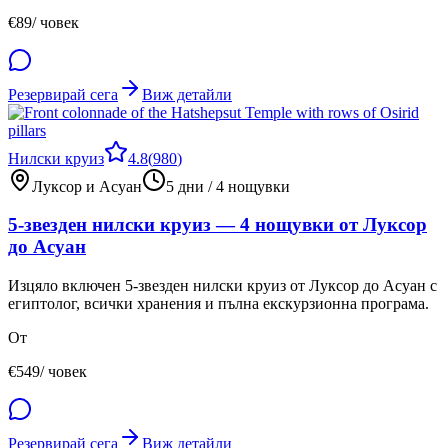
€
89
/ човек
Резервирай сега
Виж детайли
Нилски круиз
4.8
(
980
)
Луксор и Асуан
5 дни / 4 нощувки
5-звезден нилски круиз — 4 нощувки от Луксор
до Асуан
Изцяло включен 5-звезден нилски круиз от Луксор до Асуан с
египтолог, всички хранения и пълна екскурзионна програма.
От
€
549
/ човек
Резервирай сега
Виж детайли