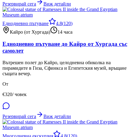
Резервирай сега
Виж детайли
Еднодневно пътуване
4.8
(
120
)
Кайро (от Хургада)
14 часа
Еднодневно пътуване до Кайро от Хургада със
самолет
Вътрешен полет до Кайро, целодневна обиколка на
пирамидите в Гиза, Сфинкса и Египетския музей, връщане
същата вечер.
От
€
320
/ човек
Резервирай сега
Виж детайли
Многодневна екскурзия
4.8
(
120
)