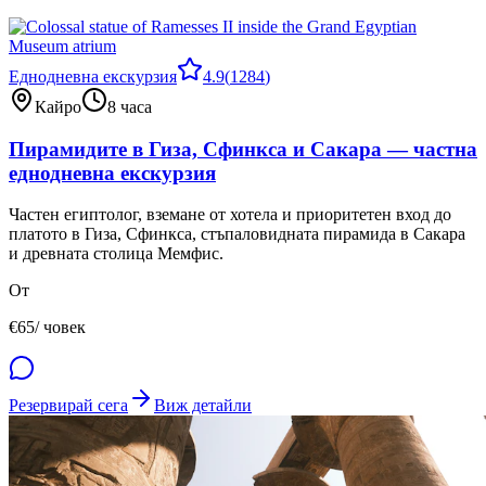
Еднодневна екскурзия
4.9
(
1284
)
Кайро
8 часа
Пирамидите в Гиза, Сфинкса и Сакара — частна
еднодневна екскурзия
Частен египтолог, вземане от хотела и приоритетен вход до
платото в Гиза, Сфинкса, стъпаловидната пирамида в Сакара
и древната столица Мемфис.
От
€
65
/ човек
Резервирай сега
Виж детайли