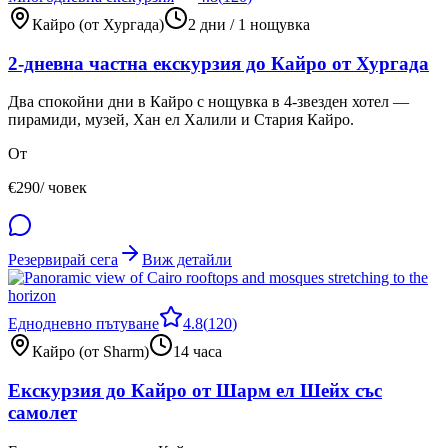
Кайро (от Хургада)
2 дни / 1 нощувка
2-дневна частна екскурзия до Кайро от Хургада
Два спокойни дни в Кайро с нощувка в 4-звезден хотел —
пирамиди, музей, Хан ел Халили и Стария Кайро.
От
€
290
/ човек
Резервирай сега
Виж детайли
Еднодневно пътуване
4.8
(
120
)
Кайро (от Sharm)
14 часа
Екскурзия до Кайро от Шарм ел Шейх със
самолет