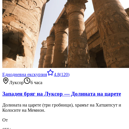
Еднодневна екскурзия
4.8
(
120
)
Луксор
6 часа
Западен бряг на Луксор — Долината на царете
Долината на царете (три гробници), храмът на Хатшепсут и
Колосите на Мемнон.
От