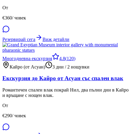
От
€
360
/ човек
Резервирай сега
Виж детайли
Многодневна екскурзия
4.8
(
120
)
Кайро (от Асуан)
3 дни / 2 нощувки
Екскурзия до Кайро от Асуан със спален влак
Романтичен спален влак покрай Нил, два пълни дни в Кайро
и връщане с нощен влак.
От
€
290
/ човек