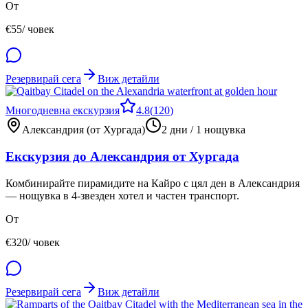
От
€
55
/ човек
Резервирай сега
Виж детайли
Многодневна екскурзия
4.8
(
120
)
Александрия (от Хургада)
2 дни / 1 нощувка
Екскурзия до Александрия от Хургада
Комбинирайте пирамидите на Кайро с цял ден в Александрия
— нощувка в 4-звезден хотел и частен транспорт.
От
€
320
/ човек
Резервирай сега
Виж детайли