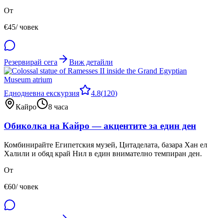
От
€
45
/ човек
Резервирай сега
Виж детайли
Еднодневна екскурзия
4.8
(
120
)
Кайро
8 часа
Обиколка на Кайро — акцентите за един ден
Комбинирайте Египетския музей, Цитаделата, базара Хан ел
Халили и обяд край Нил в един внимателно темпиран ден.
От
€
60
/ човек