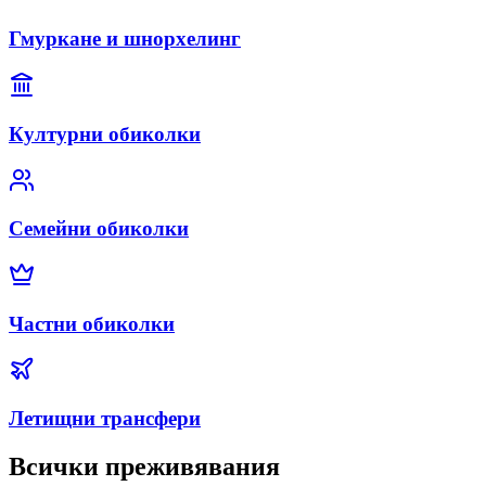
Гмуркане и шнорхелинг
Културни обиколки
Семейни обиколки
Частни обиколки
Летищни трансфери
Всички преживявания