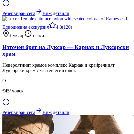
Резервирай сега
Виж детайли
Еднодневна екскурзия
4.8
(
120
)
Луксор
5 часа
Източен бряг на Луксор — Карнак и Луксорски
храм
Невероятният храмов комплекс Карнак и крайречният
Луксорски храм с частен египтолог.
От
€
45
/ човек
Резервирай сега
Виж детайли