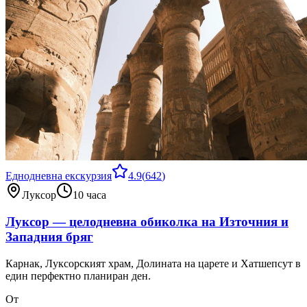
Еднодневна екскурзия
4.9
(
642
)
Луксор
10 часа
Луксор — целодневна обиколка на Източния и
Западния бряг
Карнак, Луксорският храм, Долината на царете и Хатшепсут в
един перфектно планиран ден.
От