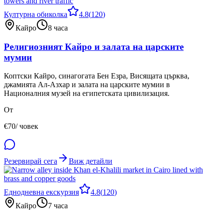
Културна обиколка
4.8
(
120
)
Кайро
8 часа
Религиозният Кайро и залата на царските
мумии
Коптски Кайро, синагогата Бен Езра, Висящата църква,
джамията Ал-Азхар и залата на царските мумии в
Националния музей на египетската цивилизация.
От
€
70
/ човек
Резервирай сега
Виж детайли
Еднодневна екскурзия
4.8
(
120
)
Кайро
7 часа