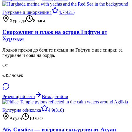
Гмуркане и шнорхелинг
4.7
(
421
)
Хургада
8 часа
Снорхелинг и плаж на остров Гифтун от
Хургада
Лодков преход до белите пясъци на Гифтун с две спирки за
гмуркане и обяд на борда.
От
€
35
/ човек
Резервирай сега
Виж детайли
Културна обиколка
4.9
(
318
)
Асуан
10 часа
Абу Симбел — изгревна екскурзия от Асуан