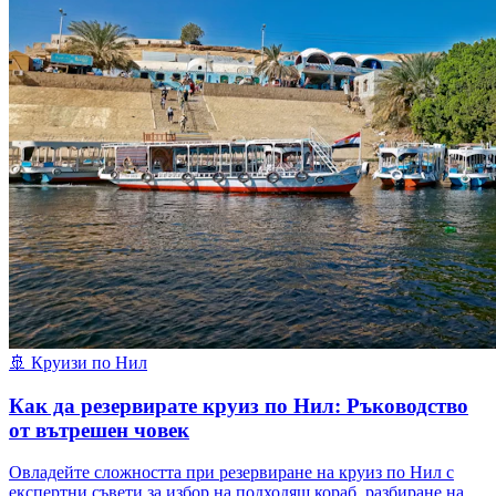
🚢
Круизи по Нил
Как да резервирате круиз по Нил: Ръководство
от вътрешен човек
Овладейте сложността при резервиране на круиз по Нил с
експертни съвети за избор на подходящ кораб, разбиране на