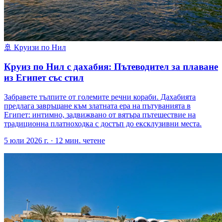
🚢
Круизи по Нил
Круиз по Нил с дахабия: Пътеводител за плаване
из Египет със стил
Забравете тълпите от големите речни кораби. Дахабията
предлага завръщане към златната ера на пътуванията в
Египет: интимно, задвижвано от вятъра пътешествие на
традиционна платноходка с достъп до ексклузивни места.
5 юли 2026 г.
·
12
мин. четене