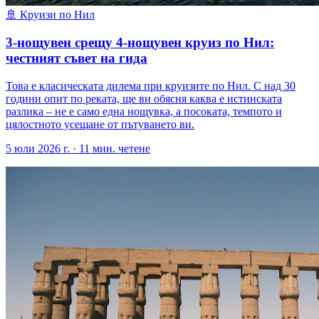
🚢
Круизи по Нил
3-нощувен срещу 4-нощувен круиз по Нил:
честният съвет на гида
Това е класическата дилема при круизите по Нил. С над 30
години опит по реката, ще ви обясня каква е истинската
разлика – не е само една нощувка, а посоката, темпото и
цялостното усещане от пътуването ви.
5 юли 2026 г.
·
11
мин. четене