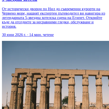
От исторически дворци по Нил до съвременни курорти на
Червено море, нашият експертен пътеводител ви навигира из
легендарната 5-звездна хотелска сцена на Египет. Открийте
къде да отседнете за несравними гледки, обслужване и
история.
30 юни 2026 г.
·
14
мин. четене