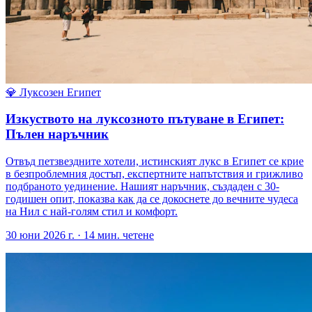
💎
Луксозен Египет
Изкуството на луксозното пътуване в Египет:
Пълен наръчник
Отвъд петзвездните хотели, истинският лукс в Египет се крие
в безпроблемния достъп, експертните напътствия и грижливо
подбраното уединение. Нашият наръчник, създаден с 30-
годишен опит, показва как да се докоснете до вечните чудеса
на Нил с най-голям стил и комфорт.
30 юни 2026 г.
·
14
мин. четене