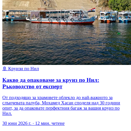
🚢
Круизи по Нил
Какво да опаковаме за круиз по Нил:
Ръководство от експерт
От подходящо за храмовете облекло до най-важното за
слънчевата палуба, Мохамед Хасан споделя над 30 години
опит, за да опаковате перфектния багаж за вашия круиз по
Нил.
30 юни 2026 г.
·
12
мин. четене