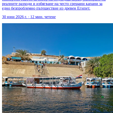
реалните разходи и избягване на често срещани капани за
едно безпроблемно пътешествие из древен Египет.
30 юни 2026 г.
·
12
мин. четене