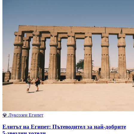
💎
Луксозен Египет
Елитът на Египет: Пътеводител за най-добрите
5-звездни хотели