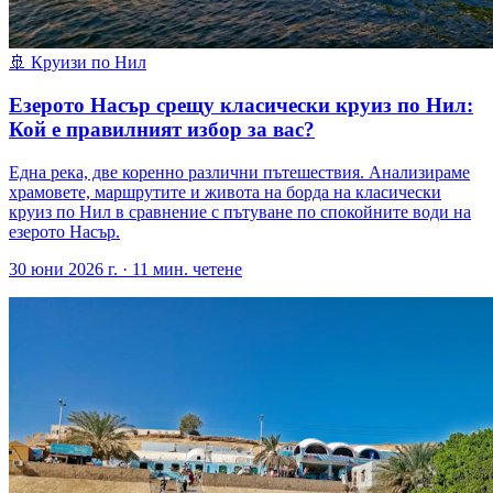
🚢
Круизи по Нил
Езерото Насър срещу класически круиз по Нил:
Кой е правилният избор за вас?
Една река, две коренно различни пътешествия. Анализираме
храмовете, маршрутите и живота на борда на класически
круиз по Нил в сравнение с пътуване по спокойните води на
езерото Насър.
30 юни 2026 г.
·
11
мин. четене