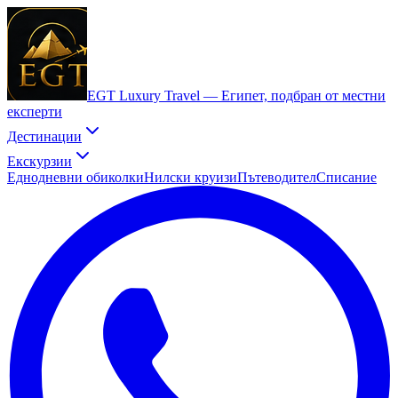
EGT Luxury Travel —
Египет, подбран от местни
експерти
Дестинации
Екскурзии
Еднодневни обиколки
Нилски круизи
Пътеводител
Списание