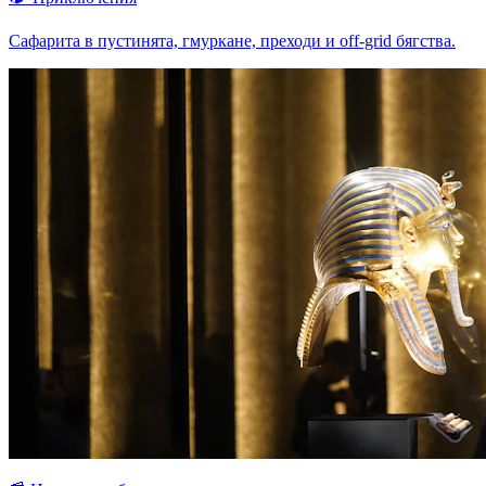
Сафарита в пустинята, гмуркане, преходи и off-grid бягства.