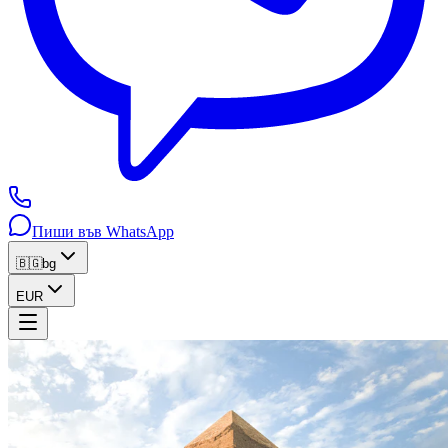
Пиши във WhatsApp
🇧🇬
bg
EUR