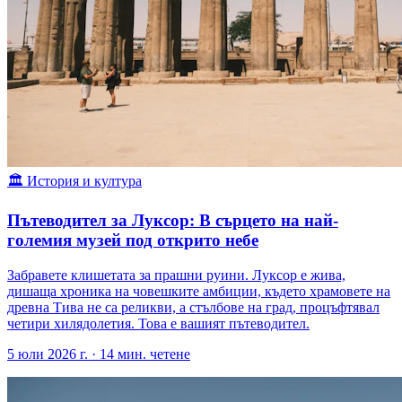
🏛
История и култура
Пътеводител за Луксор: В сърцето на най-
големия музей под открито небе
Забравете клишетата за прашни руини. Луксор е жива,
дишаща хроника на човешките амбиции, където храмовете на
древна Тива не са реликви, а стълбове на град, процъфтявал
четири хилядолетия. Това е вашият пътеводител.
5 юли 2026 г.
·
14
мин. четене