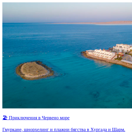
🏖
Приключения в Червено море
Гмуркане, шнорхелинг и плажни бягства в Хургада и Шарм.