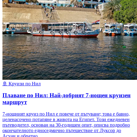
🚢
Круизи по Нил
Плаване по Нил: Най-добрият 7-нощен круизен
маршрут
7-нощният круиз по Нил е повече от пътуване; това е бавно,
целенасочено потапяне в живота на Египет. Този ежедневен
пътеводител, основан на 30-годишен опит, описва подробно
окончателното едноседмично пътешествие от Луксор до
Асуан и обратно.