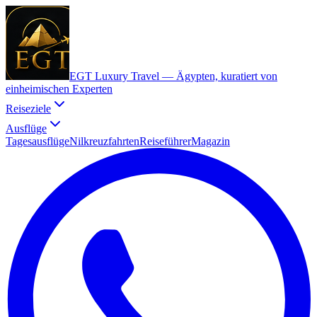
EGT Luxury Travel —
Ägypten, kuratiert von
einheimischen Experten
Reiseziele
Ausflüge
Tagesausflüge
Nilkreuzfahrten
Reiseführer
Magazin