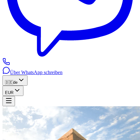
Über WhatsApp schreiben
🇩🇪
de
EUR