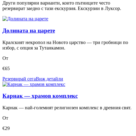
Други популярни варианти, които пътниците често
резервират заедно с тази екскурзия.
Екскурзии в Луксор
.
Долината на царете
Кралският некропол на Новото царство — три гробници по
избор, с опция за Тутанкамон.
От
€
65
Резервирай сега
Виж детайли
Карнак — храмов комплекс
Карнак — най-големият религиозен комплекс в древния свят.
От
€
29