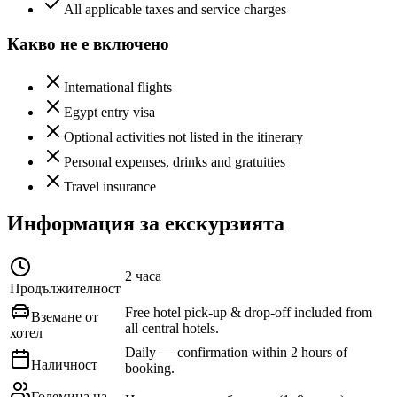
All applicable taxes and service charges
Какво не е включено
International flights
Egypt entry visa
Optional activities not listed in the itinerary
Personal expenses, drinks and gratuities
Travel insurance
Информация за екскурзията
2 часа
Продължителност
Free hotel pick-up & drop-off included from
Вземане от
all central hotels.
хотел
Daily — confirmation within 2 hours of
Наличност
booking.
Големина на