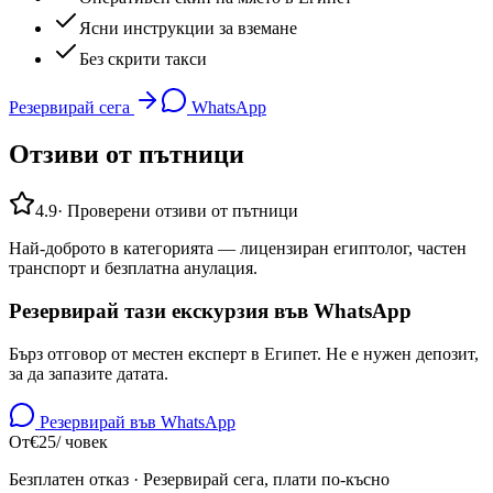
Ясни инструкции за вземане
Без скрити такси
Резервирай сега
WhatsApp
Отзиви от пътници
4.9
·
Проверени отзиви от пътници
Най-доброто в категорията — лицензиран египтолог, частен
транспорт и безплатна анулация.
Резервирай тази екскурзия във WhatsApp
Бърз отговор от местен експерт в Египет. Не е нужен депозит,
за да запазите датата.
Резервирай във WhatsApp
От
€
25
/ човек
Безплатен отказ · Резервирай сега, плати по-късно