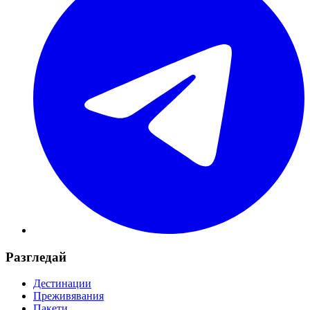
Разгледай
Дестинации
Преживявания
Пакети