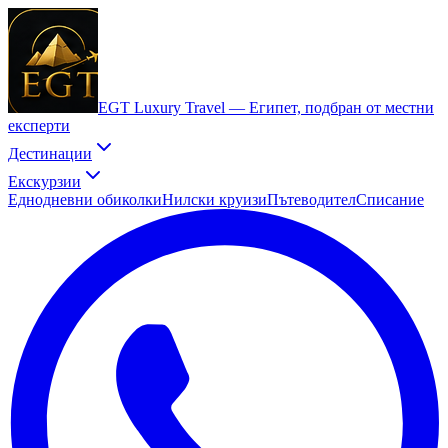
EGT Luxury Travel —
Египет, подбран от местни
експерти
Дестинации
Екскурзии
Еднодневни обиколки
Нилски круизи
Пътеводител
Списание