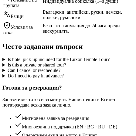
Индивидуална обиколка (1–8 души)
групата
Български, английски, руски, немски,
Езици
полски, румънски
Безплатна анулация до 24 часа преди
Условия за
екскурзията.
отказ
Често задавани въпроси
Is hotel pick-up included for the Luxor Temple Tour?
Is this a private or shared tour?
Can I cancel or reschedule?
Do I need to pay in advance?
Готови за резервация?
Запазете мястото си за минути. Нашият екип в Египет
потвърждава всяка заявка лично.
Мигновена заявка за резервация
Многоезична поддръжка (EN · BG · RU · DE)
Оперативен екип на място в Египет