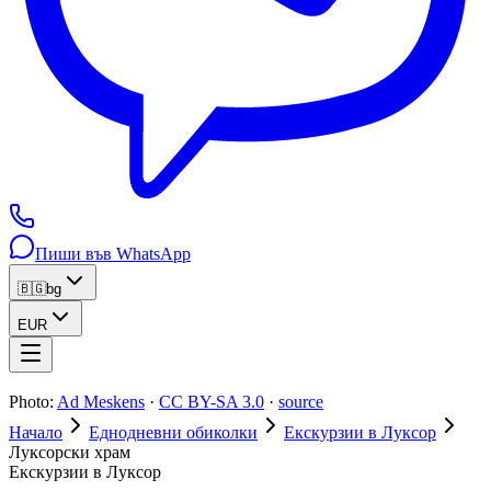
Пиши във WhatsApp
🇧🇬
bg
EUR
Photo:
Ad Meskens
·
CC BY-SA 3.0
·
source
Начало
Еднодневни обиколки
Екскурзии в Луксор
Луксорски храм
Екскурзии в Луксор