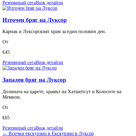
Резервирай сега
Виж детайли
Източен бряг на Луксор
Карнак и Луксорският храм за един половин ден.
От
€
45
Резервирай сега
Виж детайли
Западен бряг на Луксор
Долината на царете, храмът на Хатшепсут и Колосите на
Мемнон.
От
€
65
Резервирай сега
Виж детайли
← Всички екскурзии в Екскурзии в Луксор