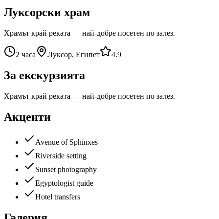
Луксорски храм
Храмът край реката — най-добре посетен по залез.
2 часа
Луксор, Египет
4.9
За екскурзията
Храмът край реката — най-добре посетен по залез.
Акценти
Avenue of Sphinxes
Riverside setting
Sunset photography
Egyptologist guide
Hotel transfers
Галерия