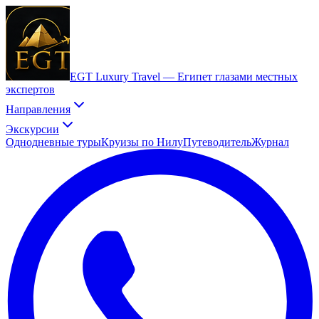
EGT Luxury Travel —
Египет глазами местных
экспертов
Направления
Экскурсии
Однодневные туры
Круизы по Нилу
Путеводитель
Журнал