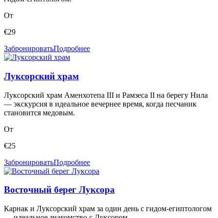
От
€
29
Забронировать
Подробнее
Луксорский храм
Луксорский храм Аменхотепа III и Рамзеса II на берегу Нила
— экскурсия в идеальное вечернее время, когда песчаник
становится медовым.
От
€
25
Забронировать
Подробнее
Восточный берег Луксора
Карнак и Луксорский храм за один день с гидом-египтологом
— идеальное знакомство с Луксором.