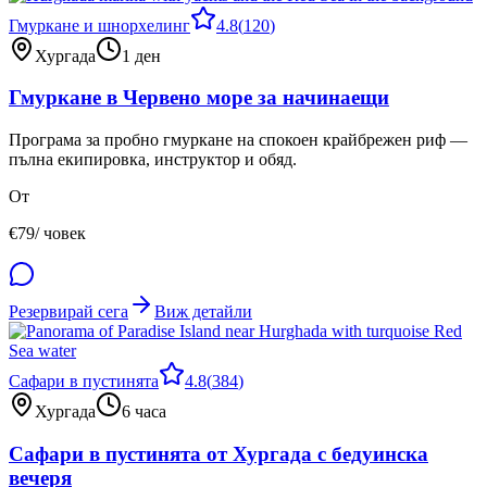
Гмуркане и шнорхелинг
4.8
(
120
)
Хургада
1 ден
Гмуркане в Червено море за начинаещи
Програма за пробно гмуркане на спокоен крайбрежен риф —
пълна екипировка, инструктор и обяд.
От
€
79
/ човек
Резервирай сега
Виж детайли
Сафари в пустинята
4.8
(
384
)
Хургада
6 часа
Сафари в пустинята от Хургада с бедуинска
вечеря