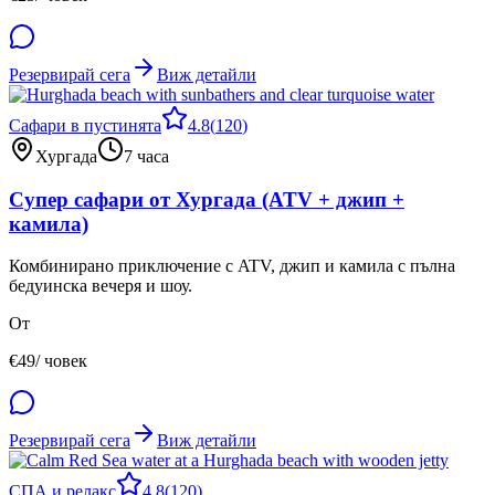
Резервирай сега
Виж детайли
Сафари в пустинята
4.8
(
120
)
Хургада
7 часа
Супер сафари от Хургада (ATV + джип +
камила)
Комбинирано приключение с ATV, джип и камила с пълна
бедуинска вечеря и шоу.
От
€
49
/ човек
Резервирай сега
Виж детайли
СПА и релакс
4.8
(
120
)