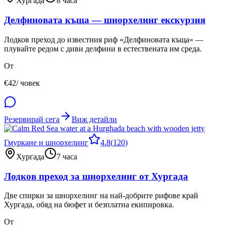
Хургада
8 часа
Делфиновата къща — шнорхелинг екскурзия
Лодков преход до известния риф «Делфиновата къща» —
плувайте редом с диви делфини в естествената им среда.
От
€
42
/ човек
Резервирай сега
Виж детайли
Гмуркане и шнорхелинг
4.8
(
120
)
Хургада
7 часа
Лодков преход за шнорхелинг от Хургада
Две спирки за шнорхелинг на най-добрите рифове край
Хургада, обяд на бюфет и безплатна екипировка.
От