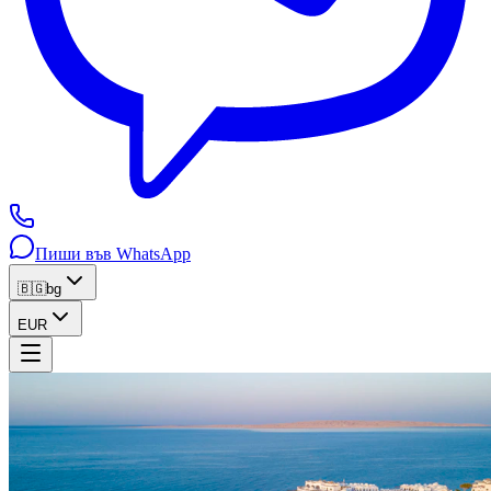
Пиши във WhatsApp
🇧🇬
bg
EUR