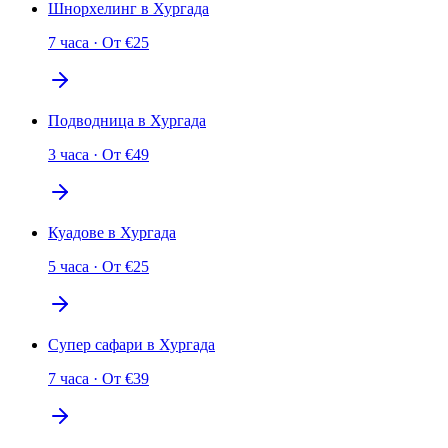
Шнорхелинг в Хургада
7 часа
·
От
€
25
Подводница в Хургада
3 часа
·
От
€
49
Куадове в Хургада
5 часа
·
От
€
25
Супер сафари в Хургада
7 часа
·
От
€
39