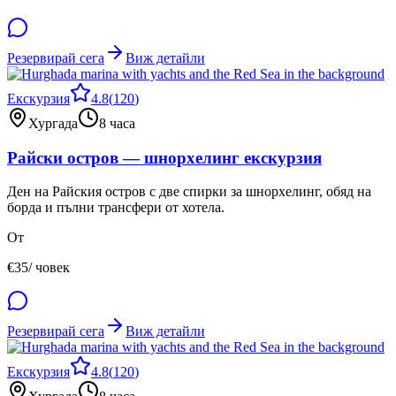
Резервирай сега
Виж детайли
Екскурзия
4.8
(
120
)
Хургада
8 часа
Райски остров — шнорхелинг екскурзия
Ден на Райския остров с две спирки за шнорхелинг, обяд на
борда и пълни трансфери от хотела.
От
€
35
/ човек
Резервирай сега
Виж детайли
Екскурзия
4.8
(
120
)