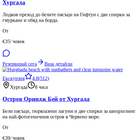
Хургада
Лодков преход до белите пясъци на Гифтун с две спирки за
гмуркане и обяд на борда.
От
€
35
/ човек
Резервирай сега
Виж детайли
Екскурзия
4.8
(
512
)
Хургада
8 часа
Остров Ориндж Бей от Хургада
Бели пясъци, тюркоазени лагуни и две спирки за шнорхелинг
на най-фотогеничния остров в Червено море.
От
€
39
/ човек