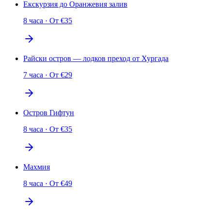
Екскурзия до Оранжевия залив
8 часа
·
От
€
35
Райски остров — лодков преход от Хургада
7 часа
·
От
€
29
Остров Гифтун
8 часа
·
От
€
35
Махмия
8 часа
·
От
€
49