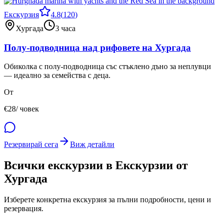
Екскурзия
4.8
(
120
)
Хургада
3 часа
Полу-подводница над рифовете на Хургада
Обиколка с полу-подводница със стъклено дъно за неплувци
— идеално за семейства с деца.
От
€
28
/ човек
Резервирай сега
Виж детайли
Всички екскурзии в Екскурзии от
Хургада
Изберете конкретна екскурзия за пълни подробности, цени и
резервация.