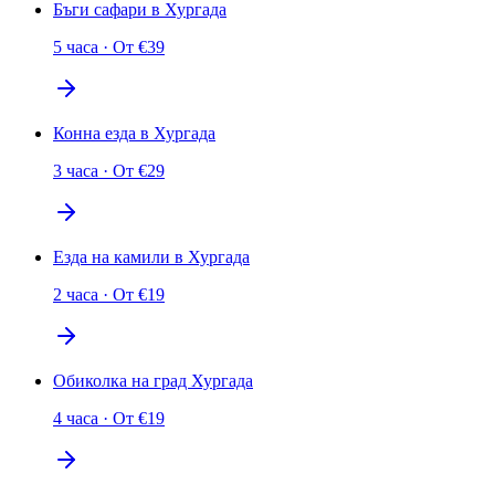
Бъги сафари в Хургада
5 часа
·
От
€
39
Конна езда в Хургада
3 часа
·
От
€
29
Езда на камили в Хургада
2 часа
·
От
€
19
Обиколка на град Хургада
4 часа
·
От
€
19