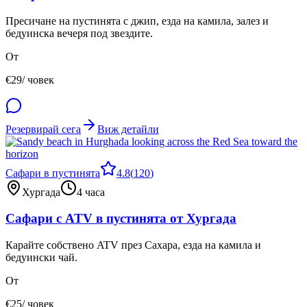
Пресичане на пустинята с джип, езда на камила, залез и
бедуинска вечеря под звездите.
От
€
29
/ човек
Резервирай сега
Виж детайли
Сафари в пустинята
4.8
(
120
)
Хургада
4 часа
Сафари с ATV в пустинята от Хургада
Карайте собствено ATV през Сахара, езда на камила и
бедуински чай.
От
€
25
/ човек