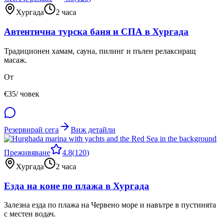
Хургада
2 часа
Автентична турска баня и СПА в Хургада
Традиционен хамам, сауна, пилинг и пълен релаксиращ
масаж.
От
€
35
/ човек
Резервирай сега
Виж детайли
Преживяване
4.8
(
120
)
Хургада
2 часа
Езда на коне по плажа в Хургада
Залезна езда по плажа на Червено море и навътре в пустинята
с местен водач.