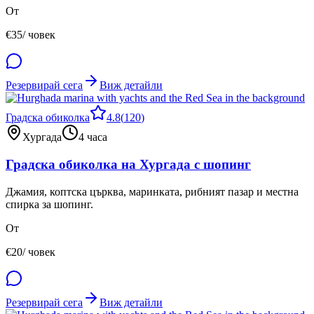
От
€
35
/ човек
Резервирай сега
Виж детайли
Градска обиколка
4.8
(
120
)
Хургада
4 часа
Градска обиколка на Хургада с шопинг
Джамия, коптска църква, маринката, рибният пазар и местна
спирка за шопинг.
От
€
20
/ човек
Резервирай сега
Виж детайли