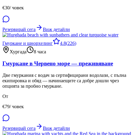
€
30
/ човек
Резервирай сега
Виж детайли
Гмуркане и шнорхелинг
4.8
(
226
)
Хургада
8 часа
Гмуркане в Червено море — преживяване
Две гмуркания с водач за сертифицирани водолази, с пълна
екипировка и обяд — начинаещите са добре дошли чрез
опцията за пробно гмуркане.
От
€
79
/ човек
Резервирай сега
Виж детайли