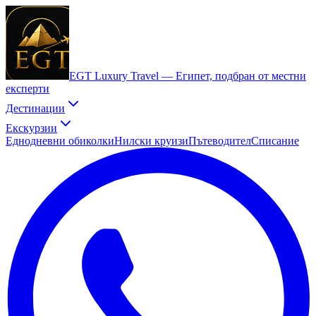
EGT Luxury Travel —
Египет, подбран от местни
експерти
Дестинации
Екскурзии
Еднодневни обиколки
Нилски круизи
Пътеводител
Списание