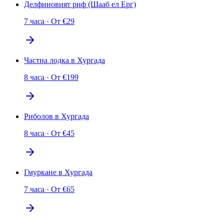
Делфиновият риф (Шааб ел Ерг)
7 часа
·
От
€
29
Частна лодка в Хургада
8 часа
·
От
€
199
Риболов в Хургада
8 часа
·
От
€
45
Гмуркане в Хургада
7 часа
·
От
€
65