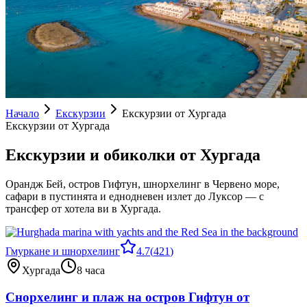
Начало
Екскурзии
Екскурзии от Хургада
Екскурзии от Хургада
Екскурзии и обиколки от Хургада
Орандж Бей, остров Гифтун, шнорхелинг в Червено море,
сафари в пустинята и еднодневен излет до Луксор — с
трансфер от хотела ви в Хургада.
Гмуркане и шнорхелинг
4.7
(
421
)
Хургада
8 часа
Снорхелинг и плаж на остров Гифтун от