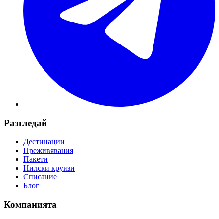
Разгледай
Дестинации
Преживявания
Пакети
Нилски круизи
Списание
Блог
Компанията