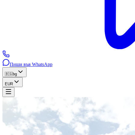
Пиши във WhatsApp
🇧🇬
bg
EUR