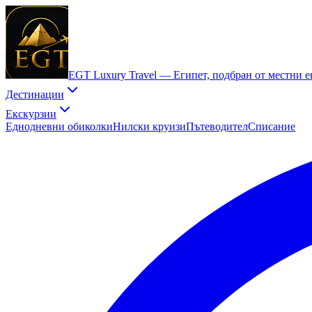
EGT Luxury Travel —
Египет, подбран от местни 
Дестинации
Екскурзии
Еднодневни обиколки
Нилски круизи
Пътеводител
Списание